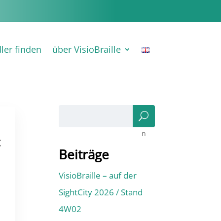
ler finden
über VisioBraille
Suc
he
n
:
Beiträge
VisioBraille – auf der
SightCity 2026 / Stand
4W02