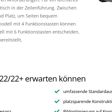
ztisch in der Zeilenführung. Zwischen
nd Platz, um Seiten bequem
dell mit 4 Funktionstasten können
ell mit 6 Funktionstasten entscheiden,
reitstellt.
io 22/22+ erwarten können
umfassende Standardaus

platzsparende Konstrukt

leganz
Bildoptimierung auf Kno
