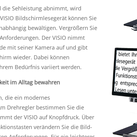
d die Sehleistung abnimmt, wird
m
VISIO
Bildschirmlesegerät können Sie
unabhängig bewältigen. Vergrößern Sie
n Anforderungen. Der
VISIO
nimmt
de mit seiner Kamera auf und gibt
chirm wieder. Dabei können
hrem Bedürfnis variiert werden.
keit im Alltag bewahren
en, die ein modernes
Am Drehregler bestimmen Sie die
nimmt der
VISIO
auf Knopfdruck. Über
ktionstasten verändern Sie die Bild-
en Anforderungen. Für ein leichteres