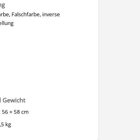
ng
arbe, Falschfarbe, inverse
ellung
 Gewicht
× 56 × 58 cm
,5 kg