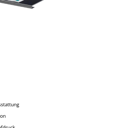
stattung
ion
pfdruck