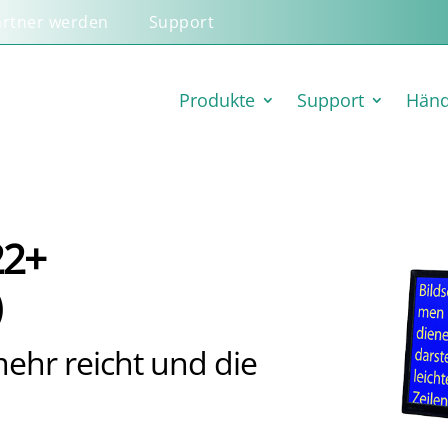
artner werden
Support
Produkte
Support
Händ
22+
)
mehr reicht und die