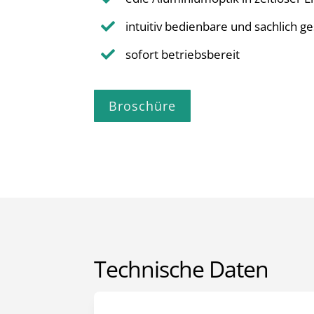
intuitiv bedienbare und sachlich ge

sofort betriebsbereit

Broschüre
Technische Daten