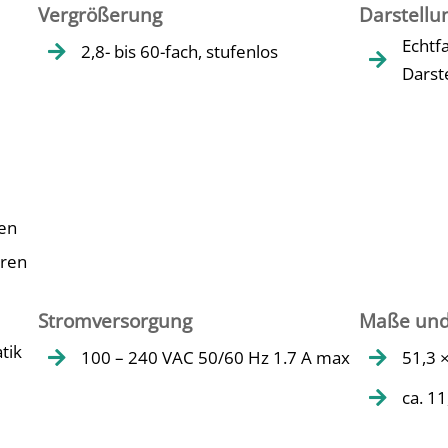
Vergrößerung
Darstellu
Echtf
2,8- bis 60-fach, stufenlos


Darst
ten
aren
Stromversorgung
Maße und
tik
100 – 240 VAC 50/60 Hz 1.7 A max
51,3 


ca. 11
