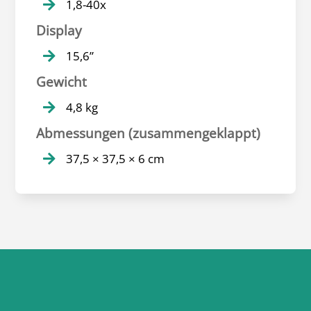
1,8-40x

Display
15,6”

Gewicht
4,8 kg

Abmessungen (zusammengeklappt)
37,5 × 37,5 × 6 cm
