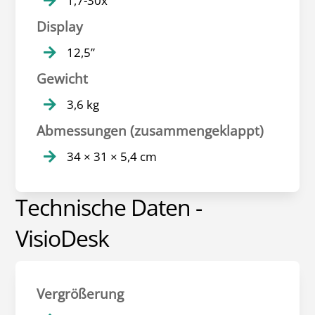
1,7-30x

Display
12,5”

Gewicht
3,6 kg

Abmessungen (zusammengeklappt)
34 × 31 × 5,4 cm

Technische Daten -
VisioDesk
Vergrößerung